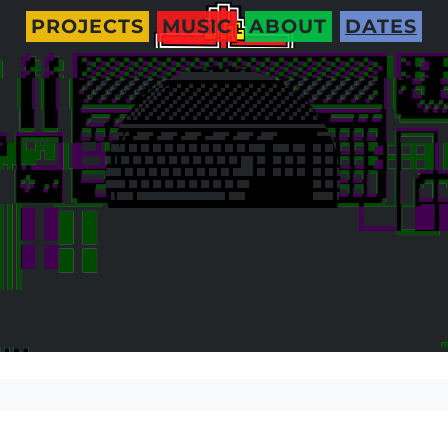
PROJECTS
MUSIC
ABOUT
DATES
Le Fantasy à La